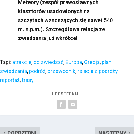
Meteory (zespół prawosławnych
klasztorów usadowionych na
szczytach wznoszących się nawet 540
m. n.p.m.). Szczegółowa relacja ze
zwiedzania już wkrótce!
Tagi:
atrakcje
,
co zwiedzać
,
Europa
,
Grecja
,
plan
zwiedzania
,
podróż
,
przewodnik
,
relacja z podróży
,
reportaż
,
trasy
UDOSTĘPNIJ:
POPRZEDNI
NASTĘPNY