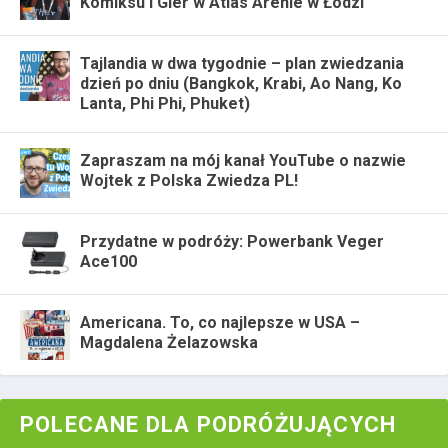
Komiksu i Gier w Atlas Arenie w Łodzi
Tajlandia w dwa tygodnie – plan zwiedzania
dzień po dniu (Bangkok, Krabi, Ao Nang, Ko
Lanta, Phi Phi, Phuket)
Zapraszam na mój kanał YouTube o nazwie
Wojtek z Polska Zwiedza PL!
Przydatne w podróży: Powerbank Veger
Ace100
Americana. To, co najlepsze w USA –
Magdalena Żelazowska
POLECANE DLA PODRÓŻUJĄCYCH