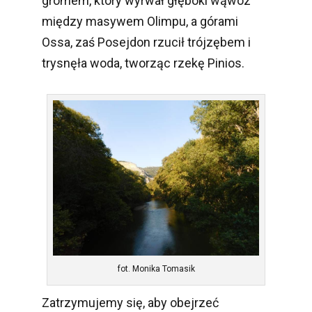
gromem, który wyrwał głęboki wąwóz
między masywem Olimpu, a górami
Ossa, zaś Posejdon rzucił trójzębem i
trysnęła woda, tworząc rzekę Pinios.
fot. Monika Tomasik
Zatrzymujemy się, aby obejrzeć