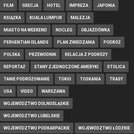
FILM
GRECJA
HOTEL
IMPREZA
JAPONIA
KSIĄŻKA
KUALA LUMPUR
MALEZJA
MIASTO NA WEEKEND
NOCLEG
OBJAZDÓWKA
PERHENTIAN ISLANDS
PLAN ZWIEDZANIA
PODRÓŻ
POLSKA
PRZEWODNIK
RELACJA Z PODRÓŻY
REPORTAŻ
STANY ZJEDNOCZONE AMERYKI
STOLICA
TANIE PODRÓŻOWANIE
TOKIO
TOSKANIA
TRASY
USA
VIDEO
WARSZAWA
WOJEWÓDZTWO DOLNOŚLĄSKIE
WOJEWÓDZTWO LUBELSKIE
WOJEWÓDZTWO PODKARPACKIE
WOJEWÓDZTWO ŁÓDŹKIE