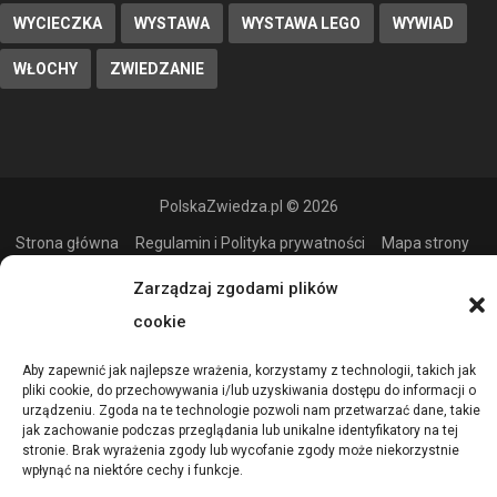
WYCIECZKA
WYSTAWA
WYSTAWA LEGO
WYWIAD
WŁOCHY
ZWIEDZANIE
PolskaZwiedza.pl © 2026
Strona główna
Regulamin i Polityka prywatności
Mapa strony
Wszystkie wpisy
Kontakt
Zarządzaj zgodami plików
cookie
Aby zapewnić jak najlepsze wrażenia, korzystamy z technologii, takich jak
pliki cookie, do przechowywania i/lub uzyskiwania dostępu do informacji o
urządzeniu. Zgoda na te technologie pozwoli nam przetwarzać dane, takie
jak zachowanie podczas przeglądania lub unikalne identyfikatory na tej
stronie. Brak wyrażenia zgody lub wycofanie zgody może niekorzystnie
wpłynąć na niektóre cechy i funkcje.