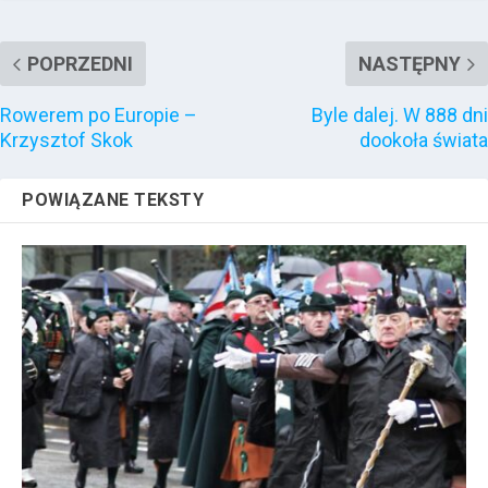
POPRZEDNI
NASTĘPNY
Rowerem po Europie –
Byle dalej. W 888 dni
Krzysztof Skok
dookoła świata
POWIĄZANE TEKSTY