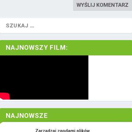
NAJNOWSZY FILM:
NAJNOWSZE
Zarządzaj zgodami plików
RELACJA: 36. Międzynarodowy Festiwal