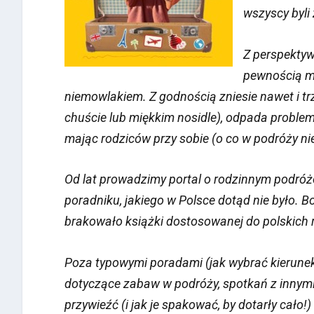
wszyscy byli
Z perspekty
pewnością mo
niemowlakiem. Z godnością zniesie nawet i tr
chuście lub miękkim nosidle), odpada problem 
mając rodziców przy sobie (o co w podróży nie
Od lat prowadzimy portal o rodzinnym podró
poradniku, jakiego w Polsce dotąd nie było. B
brakowało książki dostosowanej do polskich r
Poza typowymi poradami (jak wybrać kierunek,
dotyczące zabaw w podróży, spotkań z innymi k
przywieźć (i jak je spakować, by dotarły cał