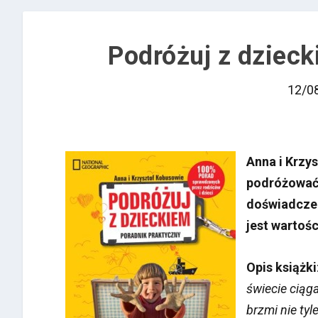
Podróżuj z dzieck
12/0
Anna i Krzy
podróżować 
doświadczen
jest wartośc
Opis książki
świecie ciąg
brzmi nie tyl