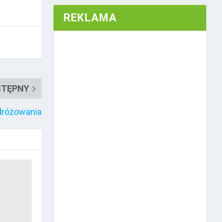
REKLAMA
STĘPNY
odróżowania