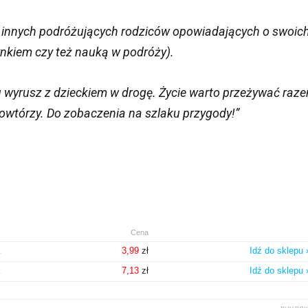
 innych podróżujących rodziców opowiadających o swoic
nkiem czy też nauką w podróży).
u wyrusz z dzieckiem w drogę. Życie warto przeżywać raze
powtórzy. Do zobaczenia na szlaku przygody!”
Cena
a
3,99
zł
Idź do sklepu 
a
7,13
zł
Idź do sklepu 