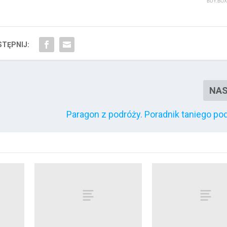
BUY.BOX
TĘPNIJ:
NA
Paragon z podróży. Poradnik taniego p