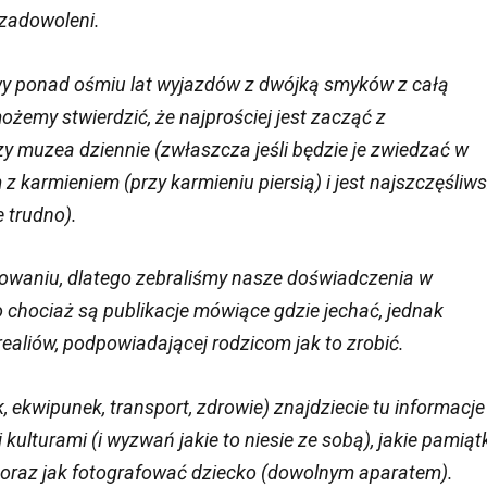
 zadowoleni.
wy ponad ośmiu lat wyjazdów z dwójką smyków z całą
żemy stwierdzić, że najprościej jest zacząć z
zy muzea dziennie (zwłaszcza jeśli będzie je zwiedzać w
z karmieniem (przy karmieniu piersią) i jest najszczęśliws
 trudno).
żowaniu, dlatego zebraliśmy nasze doświadczenia w
o chociaż są publikacje mówiące gdzie jechać, jednak
ealiów, podpowiadającej rodzicom jak to zrobić.
 ekwipunek, transport, zdrowie) znajdziecie tu informacje
ulturami (i wyzwań jakie to niesie ze sobą), jakie pamiąt
o!) oraz jak fotografować dziecko (dowolnym aparatem).