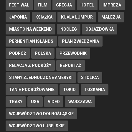
FESTIWAL
FILM
GRECJA
HOTEL
IMPREZA
JAPONIA
KSIĄŻKA
KUALA LUMPUR
MALEZJA
MIASTO NA WEEKEND
NOCLEG
OBJAZDÓWKA
PERHENTIAN ISLANDS
PLAN ZWIEDZANIA
PODRÓŻ
POLSKA
PRZEWODNIK
RELACJA Z PODRÓŻY
REPORTAŻ
STANY ZJEDNOCZONE AMERYKI
STOLICA
TANIE PODRÓŻOWANIE
TOKIO
TOSKANIA
TRASY
USA
VIDEO
WARSZAWA
WOJEWÓDZTWO DOLNOŚLĄSKIE
WOJEWÓDZTWO LUBELSKIE