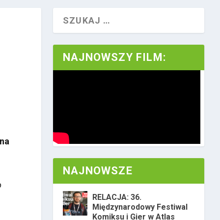
NAJNOWSZY FILM:
łna
NAJNOWSZE
o
RELACJA: 36.
Międzynarodowy Festiwal
Komiksu i Gier w Atlas